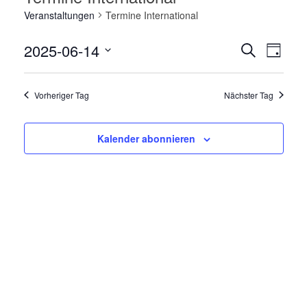
Veranstaltungen
Termine International
Veranstaltung
Veranst
2025-06-14
Suche
Ansicht
Tag
Suche
Navigat
Datum
und
wählen.
Ansichten,
Vorheriger Tag
Nächster Tag
Navigation
Kalender abonnieren