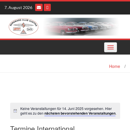
Skip
7. August 2026
to
content
Toggle
navigation
Home
/
Keine Veranstaltungen für 14. Juni 2025 vorgesehen. Hier
geht es zu den
nächsten bevorstehenden Veranstaltungen
.
Termine International