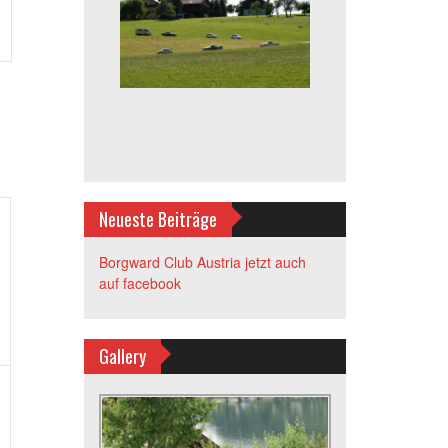
tung
-
n
Neueste Beiträge
,
taltungen,
Borgward Club Austria jetzt auch
auf facebook
Gallery
,
taltungen,