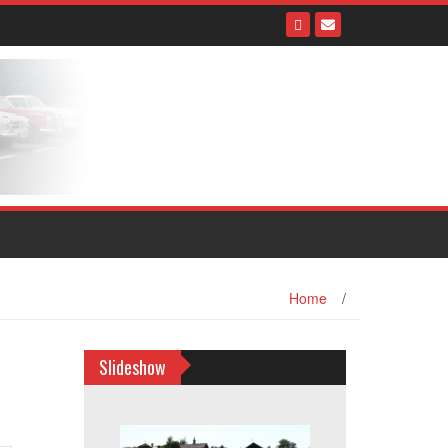
Home
/
Slideshow