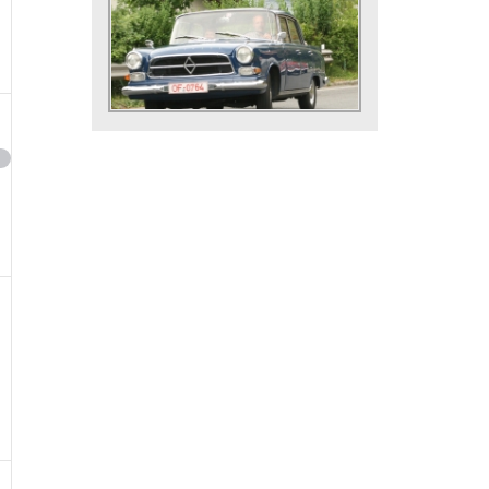
taltung,
,
taltungen,