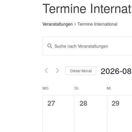
Termine Internat
Veranstaltungen
Termine International
Veranstaltungen
Bitte
Suche
Schlüsselwort
eingeben.
und
Suche
Ansichten,
2026-08
nach
Dieser Monat
Veranstaltungen
Navigation
Datum
Schlüsselwort.
wählen.
Kalender
MO.
DI.
MI.
von
0
0
0
27
28
29
Veranstaltungen
Veranstaltungen,
Veranstaltunge
Veran