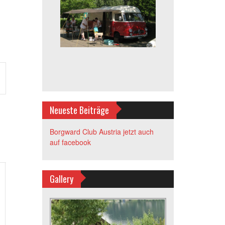
tung
-
n
Neueste Beiträge
Borgward Club Austria jetzt auch
auf facebook
Gallery
,
taltungen,