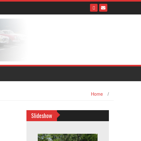
Home
/
Slideshow