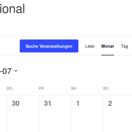
ional
Veranstal
Ansichten
Suche Veranstaltungen
Liste
Monat
Tag
Navigatio
-07
DO.
FR.
SA.
SO.
0
0
0
0
30
31
1
2
n,
staltungen,
Veranstaltungen,
Veranstaltungen,
Veranstaltungen
Verans