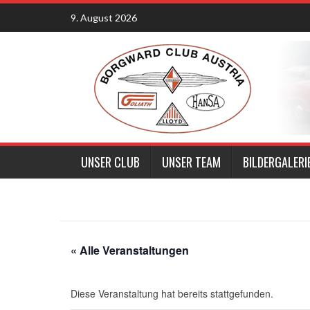
Skip
9. August 2026
to
content
UNSER CLUB
UNSER TEAM
BILDERGALERI
« Alle Veranstaltungen
Diese Veranstaltung hat bereits stattgefunden.