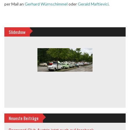
per Mail an
Gerhard Würnschimmel
oder
Gerald Maftievici
.
Slideshow
Neueste Beiträge
Borgward Club Austria jetzt auch auf facebook