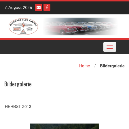
Skip
7. August 2026
to
content
Toggle
navigation
Home
/
Bildergalerie
Bildergalerie
HERBST 2013