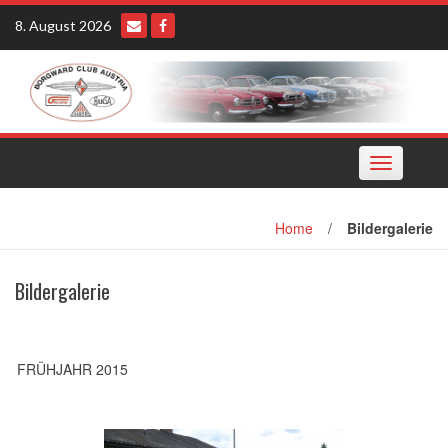
Skip
8. August 2026
to
content
Toggle
navigation
Home
/
Bildergalerie
Bildergalerie
FRÜHJAHR 2015