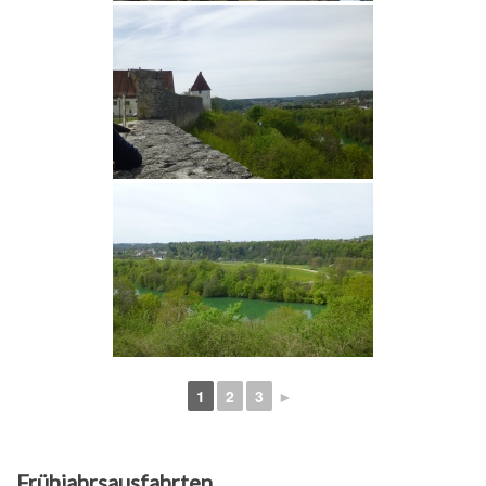
1
2
3
►
Frühjahrsausfahrten