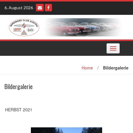
Skip
6. August 2026
to
content
Toggle
navigation
Home
/
Bildergalerie
Bildergalerie
HERBST 2021