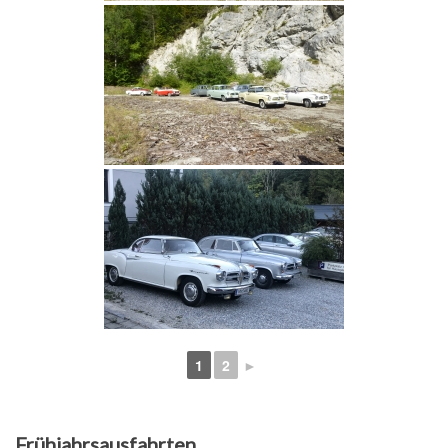
1
2
►
Frühjahrsausfahrten